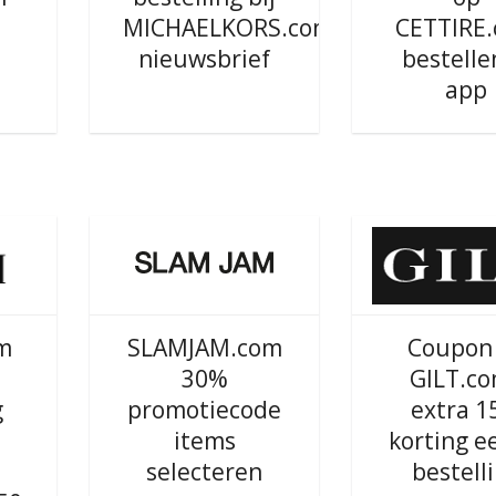
MICHAELKORS.com
CETTIRE
n
nieuwsbrief
bestelle
app
m
SLAMJAM.com
Coupon
30%
GILT.co
g
promotiecode
extra 
items
korting e
selecteren
bestell