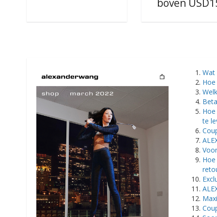
boven USD1
​Wa
Hoe 
Welk
Bet
Hoe 
te l
Coup
ALE
Voor
Hoe 
reto
Excl
ALEX
Maxi
Cou