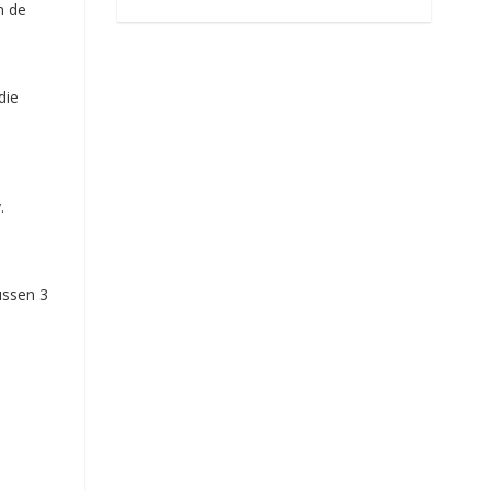
m de
die
.
ussen 3