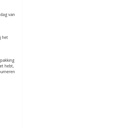
jdag van
 het
rpakking
et hebt,
ourneren