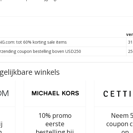
ver
com: tot 60% korting sale items
31 
ending coupon bestelling boven USD250
25 
elijkbare winkels
10% promo
Neem 
j
eerste
coupon 
m
bestelling bij
op