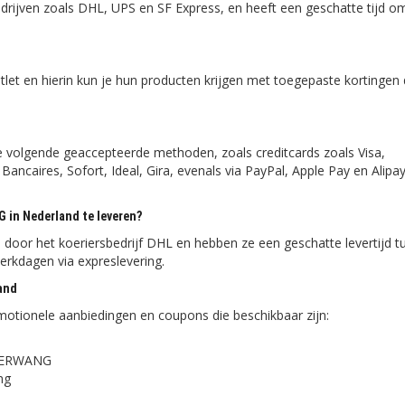
ijven zoals DHL, UPS en SF Express, en heeft een geschatte tijd o
 en hierin kun je hun producten krijgen met toegepaste kortingen 
olgende geaccepteerde methoden, zoals creditcards zoals Visa,
ancaires, Sofort, Ideal, Gira, evenals via PayPal, Apple Pay en Alipay
 in Nederland te leveren?
or het koeriersbedrijf DHL en hebben ze een geschatte levertijd t
erkdagen via expreslevering.
and
otionele aanbiedingen en coupons die beschikbaar zijn:
NDERWANG
ng