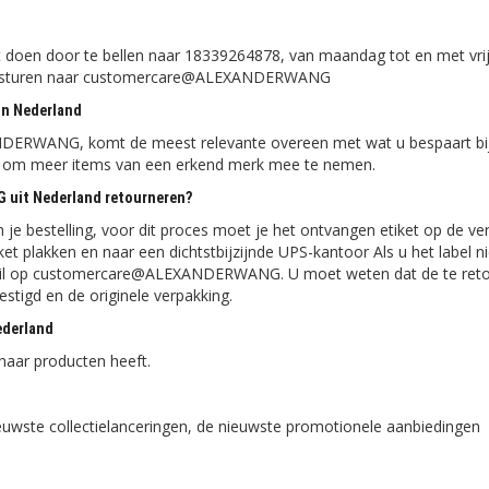
t doen door te bellen naar 18339264878, van maandag tot en met vri
il te sturen naar customercare@ALEXANDERWANG
in Nederland
DERWANG, komt de meest relevante overeen met wat u bespaart bij
l om meer items van een erkend merk mee te nemen.
G uit Nederland retourneren?
e bestelling, voor dit proces moet je het ontvangen etiket op de ve
et plakken en naar een dichtstbijzijnde UPS-kantoor Als u het label ni
mail op customercare@ALEXANDERWANG. U moet weten dat de te ret
estigd en de originele verpakking.
ederland
 haar producten heeft.
ieuwste collectielanceringen, de nieuwste promotionele aanbiedingen