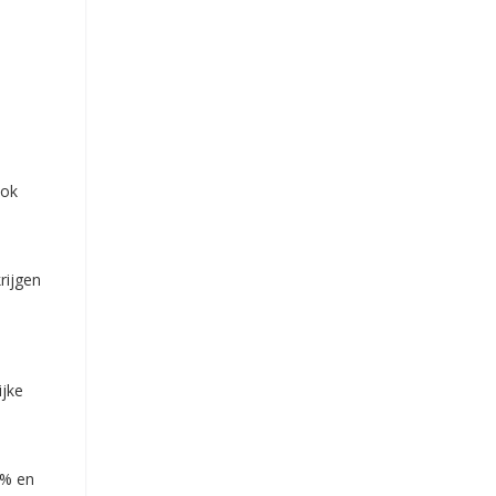
ook
rijgen
ijke
0% en