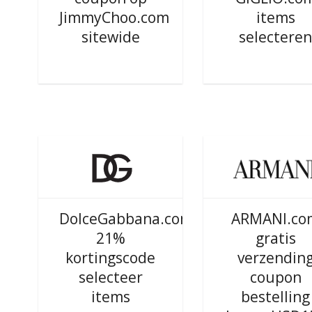
JimmyChoo.com
items
sitewide
selectere
DolceGabbana.com
ARMANI.co
21%
gratis
kortingscode
verzendin
selecteer
coupon
items
bestelling