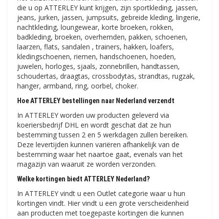
die u op ATTERLEY kunt krijgen, zijn sportkleding, jassen,
jeans, jurken, jassen, jumpsuits, gebreide kleding, lingerie,
nachtkleding, loungewear, korte broeken, rokken,
badkleding, broeken, overhemden, pakken, schoenen,
laarzen, flats, sandalen , trainers, hakken, loafers,
kledingschoenen, riemen, handschoenen, hoeden,
juwelen, horloges, sjaals, zonnebrillen, handtassen,
schoudertas, draagtas, crossbodytas, strandtas, rugzak,
hanger, armband, ring, oorbel, choker.
Hoe ATTERLEY bestellingen naar Nederland verzendt
In ATTERLEY worden uw producten geleverd via
koeriersbedrijf DHL en wordt geschat dat ze hun
bestemming tussen 2 en 5 werkdagen zullen bereiken.
Deze levertijden kunnen variëren afhankelijk van de
bestemming waar het naartoe gaat, evenals van het
magazijn van waaruit ze worden verzonden.
Welke kortingen biedt ATTERLEY Nederland?
In ATTERLEY vindt u een Outlet categorie waar u hun
kortingen vindt. Hier vindt u een grote verscheidenheid
aan producten met toegepaste kortingen die kunnen