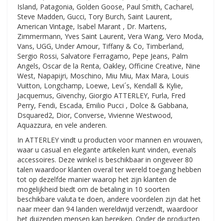
Island, Patagonia, Golden Goose, Paul Smith, Cacharel,
Steve Madden, Gucci, Tory Burch, Saint Laurent,
American Vintage, Isabel Marant , Dr. Martens,
Zimmermann, Yves Saint Laurent, Vera Wang, Vero Moda,
Vans, UGG, Under Amour, Tiffany & Co, Timberland,
Sergio Rossi, Salvatore Ferragamo, Pepe Jeans, Palm
Angels, Oscar de la Renta, Oakley, Officine Creative, Nine
West, Napapijri, Moschino, Miu Miu, Max Mara, Louis
Vuitton, Longchamp, Loewe, Levi´s, Kendall & Kylie,
Jacquemus, Givenchy, Giorgio ATTERLEY, Furla, Fred
Perry, Fendi, Escada, Emilio Pucci , Dolce & Gabbana,
Dsquared2, Dior, Converse, Vivienne Westwood,
Aquazzura, en vele anderen.
In ATTERLEY vindt u producten voor mannen en vrouwen,
waar u casual en elegante artikelen kunt vinden, evenals
accessoires. Deze winkel is beschikbaar in ongeveer 80
talen waardoor klanten overal ter wereld toegang hebben
tot op dezelfde manier waarop het zijn klanten de
mogelijkheid biedt om de betaling in 10 soorten
beschikbare valuta te doen, andere voordelen zijn dat het
naar meer dan 94 landen wereldwijd verzendt, waardoor
het duizenden mensen kan bereiken. Onder de producten