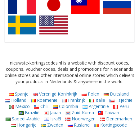
nieuwste-kortingscodes.nl is a website with discount codes,
coupons, voucher codes, deals and promotions for Nederlands
online stores and other international online stores which delivers
your products in Nederlands & anywhere in the world.
Spanje
Verenigd Koninkrijk
Polen
Duitsland
Holland
Roemenië
Frankrijk
Italië
Tsjechië
Mexico
Chili
Colombia
Argentinië
Peru
Brazilië
Japan
Zuid-Korea
Taiwan
Saoedi-Arabië
Israël
Noorwegen
Denemarken
Hongarije
Zweden
Rusland
Kortingscode