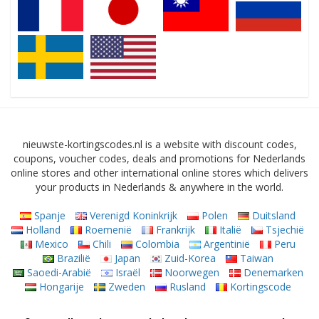
nieuwste-kortingscodes.nl is a website with discount codes,
coupons, voucher codes, deals and promotions for Nederlands
online stores and other international online stores which delivers
your products in Nederlands & anywhere in the world.
Spanje
Verenigd Koninkrijk
Polen
Duitsland
Holland
Roemenië
Frankrijk
Italië
Tsjechië
Mexico
Chili
Colombia
Argentinië
Peru
Brazilië
Japan
Zuid-Korea
Taiwan
Saoedi-Arabië
Israël
Noorwegen
Denemarken
Hongarije
Zweden
Rusland
Kortingscode