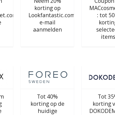
n
Neem 20%
Coupon
korting op
MACcosme
et.com
Lookfantastic.com
: tot 5
e
e-mail
kortin
aanmelden
selecte
item
om
Tot 40%
Tot 3
g
korting op de
korting 
e
huidige
DOKODEM