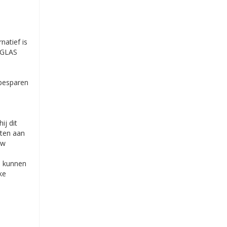
atief is
OUGLAS
 besparen
ij dit
ten aan
uw
e
el kunnen
ke
.