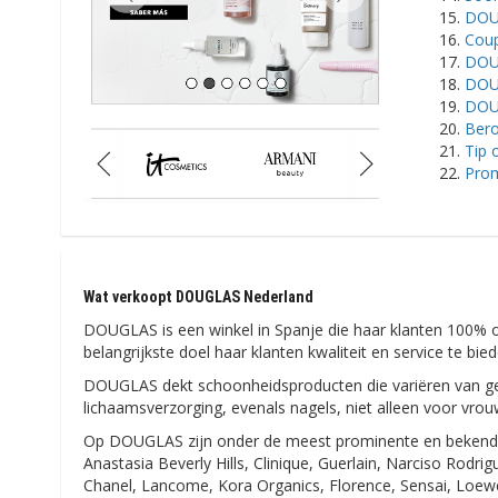
DOU
Coup
DOUG
DOU
DOUG
Bero
Tip 
Prom
Wat verkoopt DOUGLAS Nederland
DOUGLAS is een winkel in Spanje die haar klanten 100% o
belangrijkste doel haar klanten kwaliteit en service te b
DOUGLAS dekt schoonheidsproducten die variëren van ge
lichaamsverzorging, evenals nagels, niet alleen voor vro
Op DOUGLAS zijn onder de meest prominente en bekende
Anastasia Beverly Hills, Clinique, Guerlain, Narciso Rodri
Chanel, Lancome, Kora Organics, Florence, Sensai, Loew