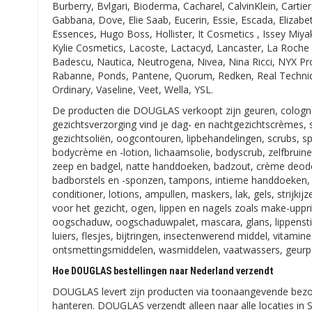
Burberry, Bvlgari, Bioderma, Cacharel, CalvinKlein, Carti
Gabbana, Dove, Elie Saab, Eucerin, Essie, Escada, Elizabe
Essences, Hugo Boss, Hollister, It Cosmetics , Issey Miyak
Kylie Cosmetics, Lacoste, Lactacyd, Lancaster, La Roche 
Badescu, Nautica, Neutrogena, Nivea, Nina Ricci, NYX Prof
Rabanne, Ponds, Pantene, Quorum, Redken, Real Techniqu
Ordinary, Vaseline, Veet, Wella, YSL.
De producten die DOUGLAS verkoopt zijn geuren, cologn
gezichtsverzorging vind je dag- en nachtgezichtscrèmes, 
gezichtsoliën, oogcontouren, lipbehandelingen, scrubs, s
bodycrème en -lotion, lichaamsolie, bodyscrub, zelfbruiner,
zeep en badgel, natte handdoeken, badzout, crème deodora
badborstels en -sponzen, tampons, intieme handdoeken,
conditioner, lotions, ampullen, maskers, lak, gels, strijk
voor het gezicht, ogen, lippen en nagels zoals make-uppr
oogschaduw, oogschaduwpalet, mascara, glans, lippenstift
luiers, flesjes, bijtringen, insectenwerend middel, vitam
ontsmettingsmiddelen, wasmiddelen, vaatwassers, geurpare
Hoe DOUGLAS bestellingen naar Nederland verzendt
DOUGLAS levert zijn producten via toonaangevende bezorg
hanteren. DOUGLAS verzendt alleen naar alle locaties in 