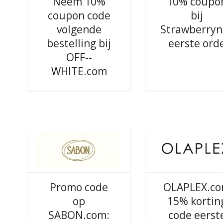
Neem 10%
10% coupo
coupon code
bij
volgende
Strawberryn
bestelling bij
eerste ord
OFF--
WHITE.com
Promo code
OLAPLEX.c
op
15% kortin
SABON.com:
code eerst