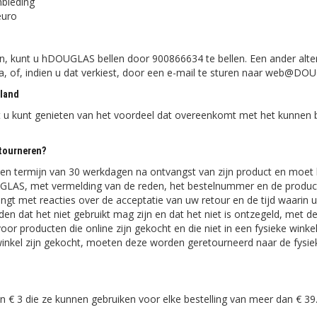
nbieding
euro
kunt u hDOUGLAS bellen door 900866634 te bellen. Een ander altern
na, of, indien u dat verkiest, door een e-mail te sturen naar web@D
rland
u kunt genieten van het voordeel dat overeenkomt met het kunnen
etourneren?
en termijn van 30 werkdagen na ontvangst van zijn product en moet h
GLAS, met vermelding van de reden, het bestelnummer en de produc
ngt met reacties over de acceptatie van uw retour en de tijd waarin 
n dat het niet gebruikt mag zijn en dat het niet is ontzegeld, met d
oor producten die online zijn gekocht en die niet in een fysieke wink
winkel zijn gekocht, moeten deze worden geretourneerd naar de fysie
d
 3 die ze kunnen gebruiken voor elke bestelling van meer dan € 39