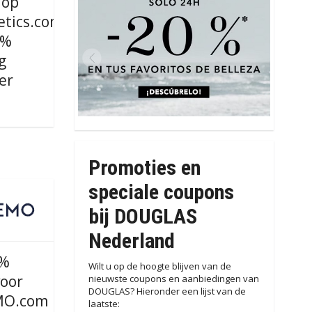
 op
tics.com
0%
g
er
s
Promoties en
speciale coupons
bij DOUGLAS
Nederland
5%
Wilt u op de hoogte blijven van de
voor
nieuwste coupons en aanbiedingen van
DOUGLAS? Hieronder een lijst van de
O.com
laatste: