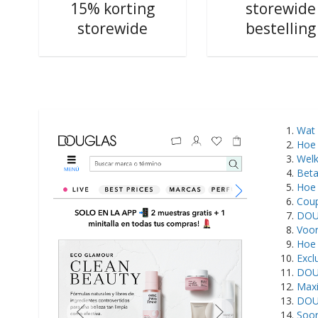
15% korting
storewide
storewide
bestelling
Wat
Hoe 
Welk
Beta
Hoe 
Coup
DOUG
Voor
Hoe 
Excl
DOUG
Maxi
DOUG
Soor