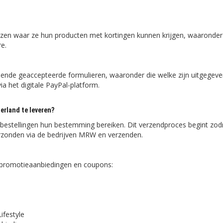
ijzen waar ze hun producten met kortingen kunnen krijgen, waaronder
e.
ende geaccepteerde formulieren, waaronder die welke zijn uitgegev
ia het digitale PayPal-platform.
erland te leveren?
estellingen hun bestemming bereiken. Dit verzendproces begint zod
erzonden via de bedrijven MRW en verzenden.
S-promotieaanbiedingen en coupons:
festyle