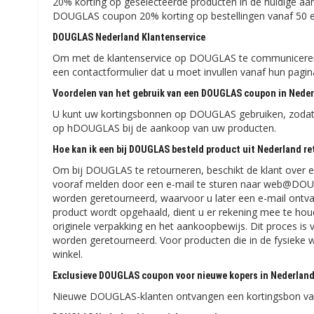
20% korting op geselecteerde producten in de huidige aa
DOUGLAS coupon 20% korting op bestellingen vanaf 50 
DOUGLAS Nederland Klantenservice
Om met de klantenservice op DOUGLAS te communiceren, 
een contactformulier dat u moet invullen vanaf hun pagi
Voordelen van het gebruik van een DOUGLAS coupon in Nede
U kunt uw kortingsbonnen op DOUGLAS gebruiken, zodat 
op hDOUGLAS bij de aankoop van uw producten.
Hoe kan ik een bij DOUGLAS besteld product uit Nederland r
Om bij DOUGLAS te retourneren, beschikt de klant over e
vooraf melden door een e-mail te sturen naar web@DOU
worden geretourneerd, waarvoor u later een e-mail ontva
product wordt opgehaald, dient u er rekening mee te houde
originele verpakking en het aankoopbewijs. Dit proces is v
worden geretourneerd. Voor producten die in de fysieke 
winkel.
Exclusieve DOUGLAS coupon voor nieuwe kopers in Nederlan
Nieuwe DOUGLAS-klanten ontvangen een kortingsbon van €