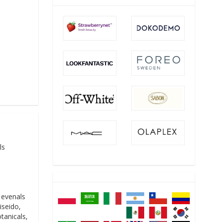
ls
 evenals
iseido,
tanicals,