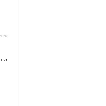
en met
ra de