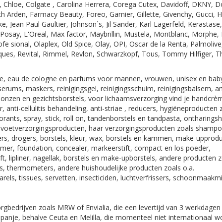
er, Chloe, Colgate , Carolina Herrera, Corega Cutex, Davidoff, DKNY, 
th Arden, Farmacy Beauty, Foreo, Garnier, Gillette, Givenchy, Gucci, 
e, Jean Paul Gaultier, Johnson´s, Jil Sander, Karl Lagerfeld, Kerastase
Posay, L'Oreal, Max factor, Maybrillin, Mustela, Montblanc, Morphe,
e sional, Olaplex, Old Spice, Olay, OPI, Oscar de la Renta, Palmoliv
es, Revital, Rimmel, Revlon, Schwarzkopf, Tous, Tommy Hilfiger, T
e, eau de cologne en parfums voor mannen, vrouwen, unisex en baby
serums, maskers, reinigingsgel, reinigingsschuim, reinigingsbalsem, a
ponzen en gezichtsborstels, voor lichaamsverzorging vind je handcrè
 anti-cellulitis behandeling, anti-striae , reducers, hygiëneproducten 
nts, spray, stick, roll on, tandenborstels en tandpasta, ontharingsh
 voetverzorgingsproducten, haar verzorgingsproducten zoals shampo
ijzers, drogers, borstels, kleur, wax, borstels en kammen, make-upprod
imer, foundation, concealer, markeerstift, compact en los poeder,
, lipliner, nagellak, borstels en make-upborstels, andere producten 
ines, thermometers, andere huishoudelijke producten zoals o.a.
ls, tissues, servetten, insecticiden, luchtverfrissers, schoonmaakm
bedrijven zoals MRW of Envialia, die een levertijd van 3 werkdagen
Spanje, behalve Ceuta en Melilla, die momenteel niet internationaal 