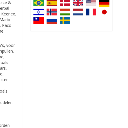
Dolce &
Herbal
, Keenex,
 Mario
e, Paco
he
's, voor
mpullen,
me,
zoals
ars,
o,
ucten
zoals
iddelen.
worden