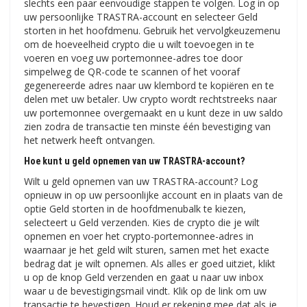
slechts een paar eenvoudige stappen te volgen. Log in op
uw persoonlijke TRASTRA-account en selecteer Geld
storten in het hoofdmenu. Gebruik het vervolgkeuzemenu
om de hoeveelheid crypto die u wilt toevoegen in te
voeren en voeg uw portemonnee-adres toe door
simpelweg de QR-code te scannen of het vooraf
gegenereerde adres naar uw klembord te kopiëren en te
delen met uw betaler. Uw crypto wordt rechtstreeks naar
uw portemonnee overgemaakt en u kunt deze in uw saldo
zien zodra de transactie ten minste één bevestiging van
het netwerk heeft ontvangen.
Hoe kunt u geld opnemen van uw TRASTRA-account?
Wilt u geld opnemen van uw TRASTRA-account? Log
opnieuw in op uw persoonlijke account en in plaats van de
optie Geld storten in de hoofdmenubalk te kiezen,
selecteert u Geld verzenden. Kies de crypto die je wilt
opnemen en voer het crypto-portemonnee-adres in
waarnaar je het geld wilt sturen, samen met het exacte
bedrag dat je wilt opnemen. Als alles er goed uitziet, klikt
u op de knop Geld verzenden en gaat u naar uw inbox
waar u de bevestigingsmail vindt. Klik op de link om uw
transactie te bevestigen. Houd er rekening mee dat als je