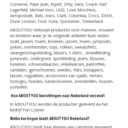
Converse, Pepe Jean, Espirit, Only, Vans, Coach. Karl
Lagerfeld, Michael Kors, UGG, Love Moschino,
Aeropostale, Aldo, Asics, Clark, Columbia, Crocs, DKNY,
Dune London, Fosil, Furla, Quicksilver, Timberland
ABOUTYOU verkoopt producten voor mannen, vrouwen
en kinderen waar je de volgende artikelen kunt vinden
zoals jassen, truien, broeken, jassen, truien, jumpsuits,
jurken, overhemden, tops, rokken, sweatshirts,
zwangerschapskleding, blazers, t-shirts , strandkleding,
jumpsuits, ondergoed, sportkleding, jeans, blouses,
tunieken, schoeisellaarzen, enkellaarzen, pantoffels,
sandalen, gymschoenen, swedes, flats, instappers,
tassen, rugzakken, accessoires van sjaals, riemen,
horloges, hoeden, handschoenen, zonnebrillen, hoezen,
oorbellen.
Hoe ABOUTYOU bestellingen naar Nederland verzendt
In ABOUTYOU worden de producten geleverd via het
bedrijf Fan Courier.
Welke kortingen biedt ABOUTYOU Nederland?
ABOUTYOU biedt haar klanten een categorie genaamd