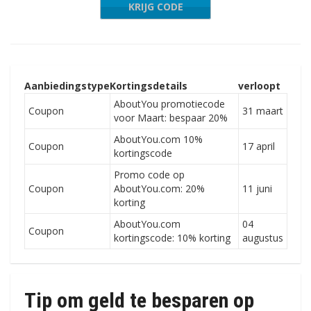
KRIJG CODE
-CCNXDZ
Aanbiedingstype
Kortingsdetails
verloopt
AboutYou promotiecode
Coupon
31 maart
voor Maart: bespaar 20%
AboutYou.com 10%
Coupon
17 april
kortingscode
Promo code op
Coupon
AboutYou.com: 20%
11 juni
korting
AboutYou.com
04
Coupon
kortingscode: 10% korting
augustus
Tip om geld te besparen op