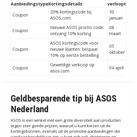
Aanbiedingstype
Kortingsdetails
verloopt
20% kortingscode bij
30
Coupon
ASOS.com
januari
Nieuwe ASOS promo code:
08
Coupon
ontvang 10% korting
maart
ASOS kortingscode voor
05
Coupon
nieuwe klanten: bespaar
oktober
10% op eerste bestelling
Geweldige verkoop op
Coupon
04 april
asos.com
Geldbesparende tip bij ASOS
Nederland
ASOS is een winkel met een grote diversiteit aan producten
tegen zeer goede prijzen, waaruit u kunt kiezen uit de
kortingsbonnen, evenals uit de promotie-aanbiedingen die
vandaag beschikbaar zijn, u kunt zich ook abonneren en