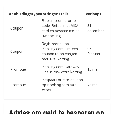
Aanbiedingstype
Kortingsdetails
verloopt
Booking.com promo
code: Betaal met VISA
31
Coupon
card en bespaar 6% op
december
uw boeking
Registreer nu op
Booking.com Om een
05
Coupon
coupon te ontvangen
februari
met 10% korting
Booking.com Gateway
Promotie
15 mei
Deals: 20% extra korting
Bespaar tot 30% coupon
Promotie
op Booking.com sale
28 mei
items
Advies om geld te besparen op