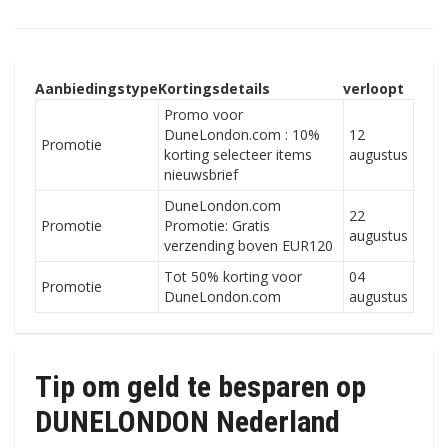
Aanbiedingstype
Kortingsdetails
verloopt
Promo voor
DuneLondon.com : 10%
12
Promotie
korting selecteer items
augustus
nieuwsbrief
DuneLondon.com
22
Promotie
Promotie: Gratis
augustus
verzending boven EUR120
Tot 50% korting voor
04
Promotie
DuneLondon.com
augustus
Tip om geld te besparen op
DUNELONDON Nederland