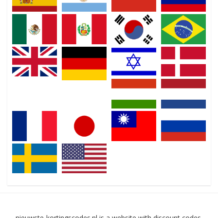
nieuwste-kortingscodes.nl is a website with discount codes,