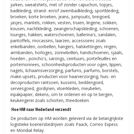
jurken, sweatshirts, met of zonder capuchon, topjes,
badkleding, strand- en/of zwembadkleding, sportkleding,
broeken, korte broeken, jeans, jumpsuits, breigoed,
jasjes, mantels, rokken, vesten, truien, lingerie, sokken,
kousen, nachtkleding, zwangerschapskleding, schoenen,
lounges, hakken, waterschoenen, ballerina's, sandalen,
pantoffels, mocassins, laarzen, accessoires zoals
enkelbanden, oorbellen, hangers, halskettingen, ringen,
armbanden, horloges, zonnebrillen, handschoenen, sjaals,
hoeden , poncho's, sarongs, ceintuurs, portefeuilles en
portemonnees, schoonheidsproducten voor ogen, lippen,
nagels, lichaamsverzorging, parfums, parfums, borstels,
make-upsets, producten voor haarverzorging, huis- en
decoproducten rantsoen, kussens, beddengoed,
serviesgoed, gordijnen, vloerkleden, meubelen,
inpakpapier, dekens, om te ordenen en op te bergen,
keukengerei zoals schorten, theedoeken.
Hoe HM naar Nederland verzendt
De producten op HM worden geleverd via de belangrijkste
logistieke koeriersbedrijven zoals Paack, Correo Expess
en Mondial Relay.