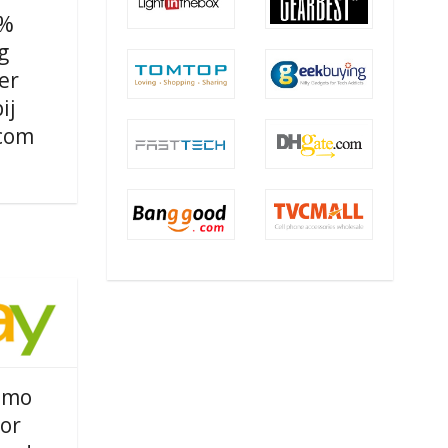
0%
g
er
ij
com
omo
or