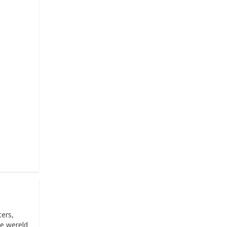
ters,
de wereld