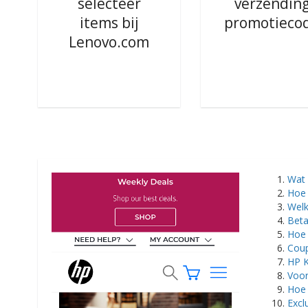
selecteer
verzendin
items bij
promotieco
Lenovo.com
Wat 
Hoe 
Welk
Beta
Hoe 
Coup
HP K
Voor
Hoe 
Excl