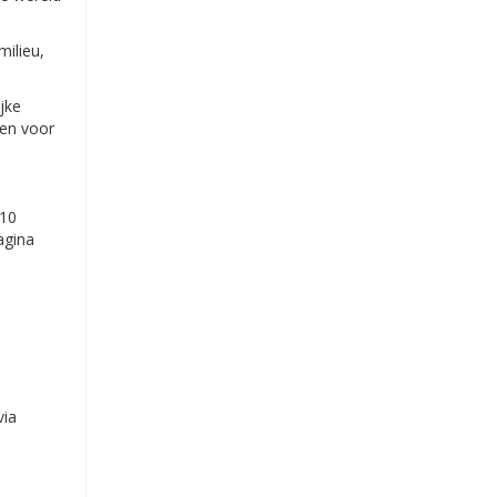
milieu,
jke
zen voor
 10
agina
via
e