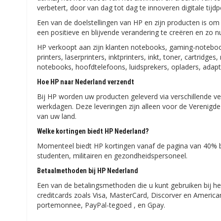
verbetert, door van dag tot dag te innoveren digitale tijdp
Een van de doelstellingen van HP en zijn producten is o
een positieve en blijvende verandering te creëren en zo n
HP verkoopt aan zijn klanten notebooks, gaming-notebooks
printers, laserprinters, inktprinters, inkt, toner, cartr
notebooks, hoofdtelefoons, luidsprekers, opladers, adapt
Hoe HP naar Nederland verzendt
Bij HP worden uw producten geleverd via verschillende ve
werkdagen. Deze leveringen zijn alleen voor de Verenigd
van uw land.
Welke kortingen biedt HP Nederland?
Momenteel biedt HP kortingen vanaf de pagina van 40% be
studenten, militairen en gezondheidspersoneel.
Betaalmethoden bij HP Nederland
Een van de betalingsmethoden die u kunt gebruiken bij h
creditcards zoals Visa, MasterCard, Discorver en American 
portemonnee, PayPal-tegoed , en Gpay.