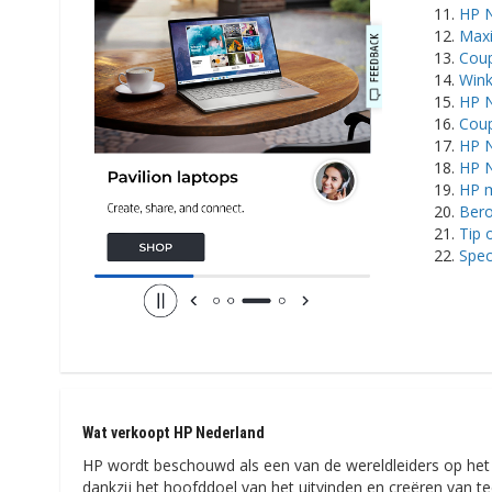
HP N
Maxi
Coup
Wink
HP N
Coup
HP N
HP N
HP m
Bero
Tip 
Spec
Wat verkoopt HP Nederland
HP wordt beschouwd als een van de wereldleiders op het 
dankzij het hoofddoel van het uitvinden en creëren van t