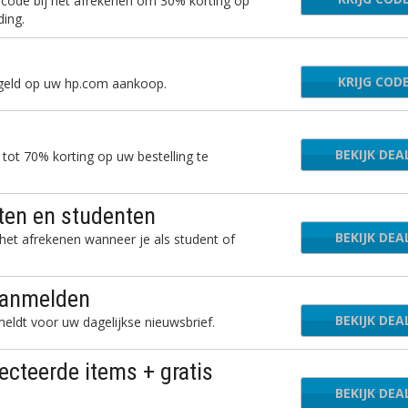
code bij het afrekenen om 30% korting op
ding.
KRIJG COD
BNB
 geld op uw hp.com aankoop.
BEKIJK DEA
tot 70% korting op uw bestelling te
ten en studenten
BEKIJK DEA
et afrekenen wanneer je als student of
aanmelden
BEKIJK DEA
ldt voor uw dagelijkse nieuwsbrief.
ecteerde items + gratis
BEKIJK DEA