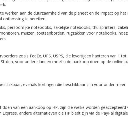
erk.
m te werken aan de duurzaamheid van de planeet en de impact op het 
ul ontbossing te bereiken.
, persoonlijke notebooks, zakelijke notebooks, thuisprinters, zakeli
idges, monitoren, muizen, toetsenborden, rugzakken voor notebooks, hoe
ers.
rvoerders zoals FedEx, UPS, USPS, die levertijden hanteren van 1 tot
e Staten, voor andere landen moet u de aankoop doen op de online p
schikbaar, evenals kortingen die beschikbaar zijn voor onder meer
et doen van een aankoop op HP, zijn die welke worden geaccepteerd 
Express, andere alternatieven die HP biedt zijn via de PayPal digital