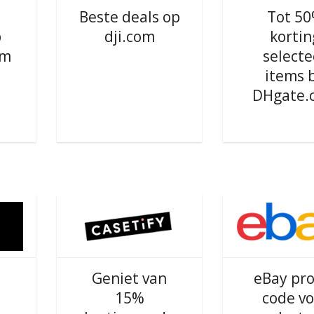
Beste deals op
Tot 5
p
dji.com
kortin
om
selecte
items b
DHgate.
m
Geniet van
eBay pr
15%
code vo