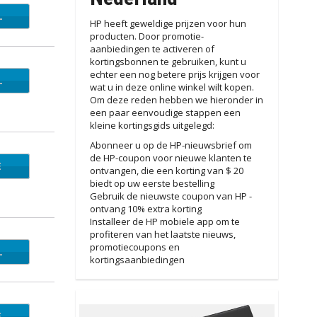
L
HP heeft geweldige prijzen voor hun
producten. Door promotie-
aanbiedingen te activeren of
kortingsbonnen te gebruiken, kunt u
echter een nog betere prijs krijgen voor
L
wat u in deze online winkel wilt kopen.
Om deze reden hebben we hieronder in
een paar eenvoudige stappen een
kleine kortingsgids uitgelegd:
Abonneer u op de HP-nieuwsbrief om
de HP-coupon voor nieuwe klanten te
E
WBW
ontvangen, die een korting van $ 20
biedt op uw eerste bestelling
Gebruik de nieuwste coupon van HP -
ontvang 10% extra korting
Installeer de HP mobiele app om te
profiteren van het laatste nieuws,
promotiecoupons en
L
kortingsaanbiedingen
E
ROP