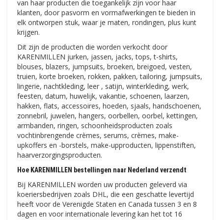
van haar producten die toegankelijk zijn voor haar
klanten, door pasvorm en vormafwerkingen te bieden in
elk ontworpen stuk, waar je maten, rondingen, plus kunt
krijgen.
Dit zijn de producten die worden verkocht door
KARENMILLEN jurken, jassen, jacks, tops, t-shirts,
blouses, blazers, jumpsuits, broeken, breigoed, vesten,
truien, korte broeken, rokken, pakken, tailoring, jumpsuits,
lingerie, nachtkleding, leer , satijn, winterkleding, werk,
feesten, datum, huwelijk, vakantie, schoenen, laarzen,
hakken, flats, accessoires, hoeden, sjaals, handschoenen,
zonnebril, juwelen, hangers, oorbellen, oorbel, kettingen,
armbanden, ringen, schoonheidsproducten zoals
vochtinbrengende crèmes, serums, crèmes, make-
upkoffers en -borstels, make-upproducten, lippenstiften,
haarverzorgingsproducten.
Hoe KARENMILLEN bestellingen naar Nederland verzendt
Bij KARENMILLEN worden uw producten geleverd via
koeriersbedrijven zoals DHL, die een geschatte levertijd
heeft voor de Verenigde Staten en Canada tussen 3 en 8
dagen en voor internationale levering kan het tot 16