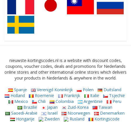
nieuwste-kortingscodes.nl is a website with discount codes,
coupons, voucher codes, deals and promotions for Nederlands
online stores and other international online stores which delivers
your products in Nederlands & anywhere in the world.
Spanje
Verenigd Koninkrijk
Polen
Duitsland
Holland
Roemenië
Frankrijk
Italië
Tsjechië
Mexico
Chili
Colombia
Argentinië
Peru
Brazilië
Japan
Zuid-Korea
Taiwan
Saoedi-Arabië
Israël
Noorwegen
Denemarken
Hongarije
Zweden
Rusland
Kortingscode