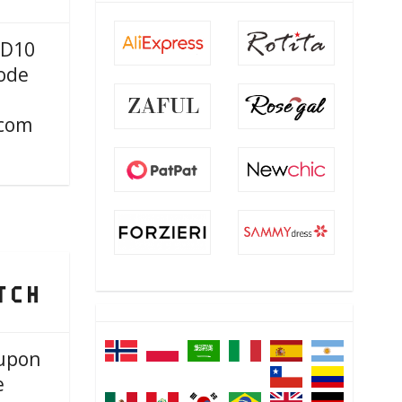
D10
ode
com
upon
e