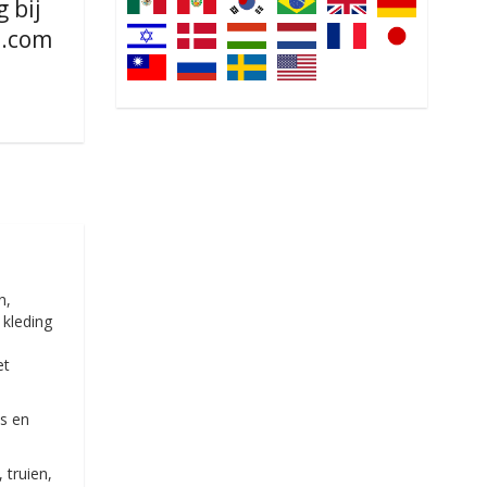
g bij
.com
n,
 kleding
et
ts en
 truien,