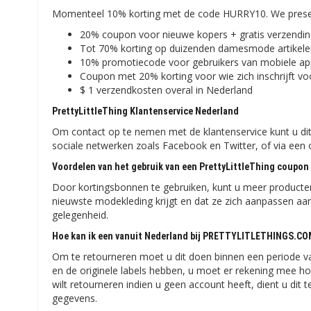
Momenteel 10% korting met de code HURRY10. We present
20% coupon voor nieuwe kopers + gratis verzendi
Tot 70% korting op duizenden damesmode artikel
10% promotiecode voor gebruikers van mobiele a
Coupon met 20% korting voor wie zich inschrijft vo
$ 1 verzendkosten overal in Nederland
PrettyLittleThing Klantenservice Nederland
Om contact op te nemen met de klantenservice kunt u d
sociale netwerken zoals Facebook en Twitter, of via een 
Voordelen van het gebruik van een PrettyLittleThing coupon
Door kortingsbonnen te gebruiken, kunt u meer producten
nieuwste modekleding krijgt en dat ze zich aanpassen aan 
gelegenheid.
Hoe kan ik een vanuit Nederland bij PRETTYLITLETHINGS.CO
Om te retourneren moet u dit doen binnen een periode va
en de originele labels hebben, u moet er rekening mee h
wilt retourneren indien u geen account heeft, dient u di
gegevens.