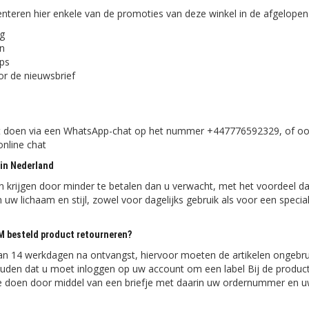
eren hier enkele van de promoties van deze winkel in de afgelopen
ng
en
pps
or de nieuwsbrief
it doen via een WhatsApp-chat op het nummer +447776592329, of oo
online chat
 in Nederland
 krijgen door minder te betalen dan u verwacht, met het voordeel da
uw lichaam en stijl, zowel voor dagelijks gebruik als voor een specia
M besteld product retourneren?
n 14 werkdagen na ontvangst, hiervoor moeten de artikelen ongebrui
ouden dat u moet inloggen op uw account om een label Bij de product
t te doen door middel van een briefje met daarin uw ordernummer en 