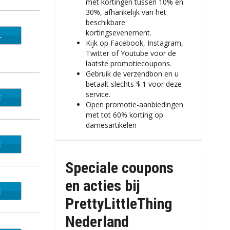
met kortingen tussen 10% en
30%, afhankelijk van het
beschikbare
kortingsevenement.
L
Kijk op Facebook, Instagram,
Twitter of Youtube voor de
laatste promotiecoupons.
Gebruik de verzendbon en u
betaalt slechts $ 1 voor deze
service.
E
5AFF
Open promotie-aanbiedingen
met tot 60% korting op
damesartikelen
E
NK20
Speciale coupons
en acties bij
E
NK30
PrettyLittleThing
Nederland