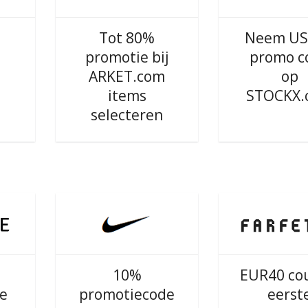
Tot 80%
Neem US
promotie bij
promo c
ARKET.com
op
items
STOCKX.
selecteren
10%
EUR40 co
e
promotiecode
eerst