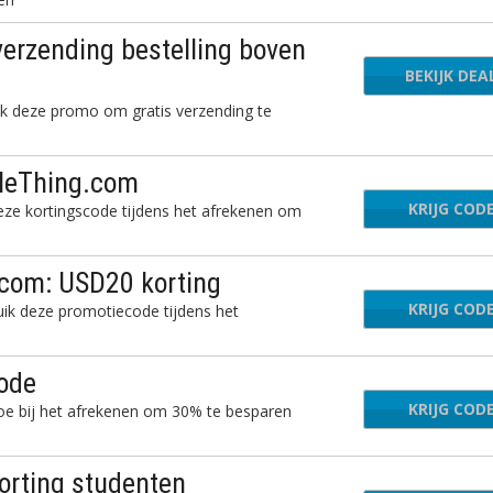
verzending bestelling boven
BEKIJK DEA
k deze promo om gratis verzending te
ttleThing.com
KRIJG COD
USA
deze kortingscode tijdens het afrekenen om
.com: USD20 korting
KRIJG COD
PI
ik deze promotiecode tijdens het
.
code
KRIJG COD
PI
toe bij het afrekenen om 30% te besparen
orting studenten