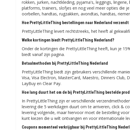
rokken, jurken, nachtkleding, pyjama's, leggings, lingerie,
platforms, trainers, slofjes en nog veel meer opties die je
oorbellen, handtas, rugzakken, avondtas, handtas, riemen,
Hoe PrettyLittleThing bestellingen naar Nederland verzendt
PrettyLittleThing levert rechtstreeks, het heeft al gekwa
Welke kortingen biedt PrettyLittleThing Nederland?
Onder de kortingen die PrettyLittleThing heeft, kun je 15
biedt vanaf zijn pagina.
Betaalmethoden bij PrettyLittleThing Nederland
PrettyLittleThing biedt zijn gebruikers verschillende man
Visa, Visa Electron, MasterCard, Maestro, Dinners Club, Di
LayBuy en Clear Pay.
Hoe lang duurt het om de bij PrettyLittleThing bestelde prod
In PrettyLittleThing zijn er verschillende verzendmethod
levering die 5 werkdagen duurt om te arriveren, click & c
levering volgende, maar hiervoor moet de bestelling voo
kunt kiezen die u wilt ontvangen en voor internationale l
Coupons momenteel verkrijgbaar bij PrettyLittleThing Neder