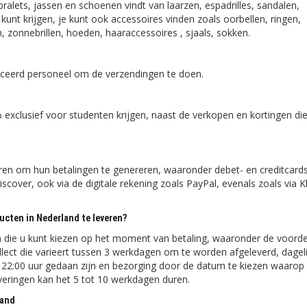
 bralets, jassen en schoenen vindt van laarzen, espadrilles, sandalen,
 kunt krijgen, je kunt ook accessoires vinden zoals oorbellen, ringen,
 zonnebrillen, hoeden, haaraccessoires , sjaals, sokken.
lificeerd personeel om de verzendingen te doen.
% exclusief voor studenten krijgen, naast de verkopen en kortingen di
ieren om hun betalingen te genereren, waaronder debet- en creditcard
scover, ook via de digitale rekening zoals PayPal, evenals zoals via K
ucten in Nederland te leveren?
en die u kunt kiezen op het moment van betaling, waaronder de voorde
ollect die varieert tussen 3 werkdagen om te worden afgeleverd, dagel
r 22:00 uur gedaan zijn en bezorging door de datum te kiezen waarop
everingen kan het 5 tot 10 werkdagen duren.
land