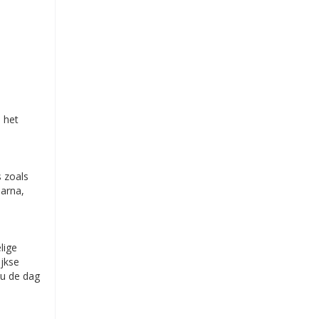
e het
s zoals
larna,
lige
ijkse
 u de dag