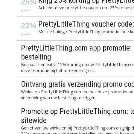
Krijg 25% korting op PrettyLit
25%
Activeer deze prettylittle coupon om 25% te bespa
OFF
PrettyLittleThing voucher code
23%
Met de huidige PrettyLittleThing promotiecode kr
OFF
PrettyLittleThing.com app promotie: 
bestelling
Bespaar een extra 15% korting op uw PrettyLittleThing.c
deze promotie bij het afrekenen grijpt.
Ontvang gratis verzending promo cod
Winkel op PrettyLittleThing.com en pas deze promotiecode
verzending van uw bestelling te krijgen,
Promotie op PrettyLittleThing.com: t
sitewide
Geniet van uw winkelen bij PrettyLittleThing.com en grijp
70% korting op uw sale items bestellen sitewide te bespa