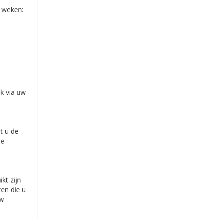
 weken:
k via uw
t u de
le
kt zijn
en die u
uw