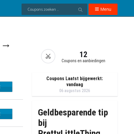
Menu
e →
12
Coupons en aanbiedingen
Coupons Laatst bijgewerkt:
vandaag
E
EW30
06 augustus 2026
Geldbesparende tip
E
ET25
bij
PrettyLittleThing