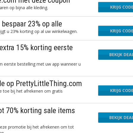
tle.com met deze coupon
KRIJG COD
G
ren op bijna alle kleding.
: bespaar 23% op alle
KRIJG COD
UK2
ijgt u 23% korting op al uw winkelwagen.
extra 15% korting eerste
BEKIJK DEA
om eerste bestelling met uw app wanneer u
e op PrettyLittleThing.com
KRIJG COD
FRE
 toe bij het afrekenen om gratis
ot 70% korting sale items
BEKIJK DEA
 deze promotie bij het afrekenen om tot
ren