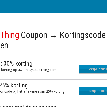
eThing
Coupon → Kortingscod
gen
: 30% korting
KRIJG COD
N
korting op uw PrettyLittleThing.com
25% korting
KRIJG COD
G
uponcode bij het afrekenen om 25% korting