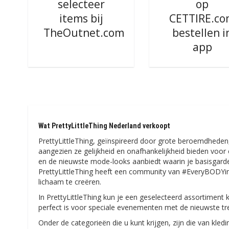
selecteer
op
items bij
CETTIRE.c
TheOutnet.com
bestellen i
app
Wat PrettyLittleThing Nederland verkoopt
PrettyLittleThing, geïnspireerd door grote beroemdheden,
aangezien ze gelijkheid en onafhankelijkheid bieden voor 
en de nieuwste mode-looks aanbiedt waarin je basisgarder
PrettyLittleThing heeft een community van #EveryBODYi
lichaam te creëren.
In PrettyLittleThing kun je een geselecteerd assortiment k
perfect is voor speciale evenementen met de nieuwste tre
Onder de categorieën die u kunt krijgen, zijn die van kledin