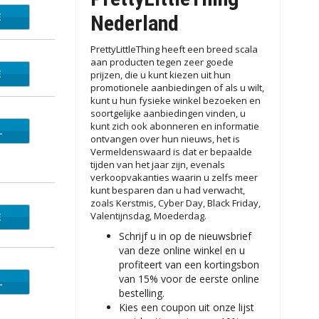
E
ET25
Nederland
PrettyLittleThing heeft een breed scala
aan producten tegen zeer goede
E
3ALL
prijzen, die u kunt kiezen uit hun
promotionele aanbiedingen of als u wilt,
kunt u hun fysieke winkel bezoeken en
soortgelijke aanbiedingen vinden, u
kunt zich ook abonneren en informatie
L
ontvangen over hun nieuws, het is
Vermeldenswaard is dat er bepaalde
tijden van het jaar zijn, evenals
verkoopvakanties waarin u zelfs meer
kunt besparen dan u had verwacht,
zoals Kerstmis, Cyber ​​​​Day, Black Friday,
Valentijnsdag, Moederdag.
E
ENDD
Schrijf u in op de nieuwsbrief
van deze online winkel en u
profiteert van een kortingsbon
van 15% voor de eerste online
L
bestelling.
Kies een coupon uit onze lijst