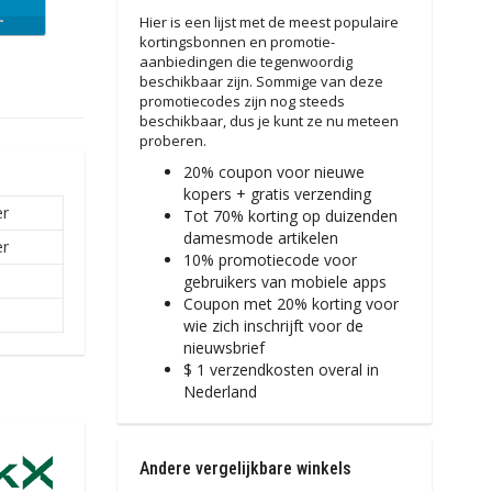
L
Hier is een lijst met de meest populaire
kortingsbonnen en promotie-
aanbiedingen die tegenwoordig
beschikbaar zijn. Sommige van deze
promotiecodes zijn nog steeds
beschikbaar, dus je kunt ze nu meteen
proberen.
20% coupon voor nieuwe
kopers + gratis verzending
er
Tot 70% korting op duizenden
damesmode artikelen
er
10% promotiecode voor
i
gebruikers van mobiele apps
Coupon met 20% korting voor
wie zich inschrijft voor de
nieuwsbrief
$ 1 verzendkosten overal in
Nederland
Andere vergelijkbare winkels