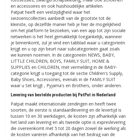
en accessoires en ook huishoudelijke artikelen.
Patpat heeft een veelzijdigheid waar het
seizoenscollecties aanbiedt van de grootste tot de
kleinste, op dezelfde manier heb je hier de mogelijkheid
om het platform te bezoeken, van een app tot zijn sociale
netwerken is het heel gemakkelijk toegankelijk, wanneer
je binnenkomt, zul je vind een tabblad waar u categorieën
krijgt en u op zijn beurt naar subcategorieën gaat zoals
we kunnen noemen. In de categorieën NEWS, BABY,
LITTLE CHILDREN, BOYS, FAMILY SUIT, HOME &
SUPPLIES en CHILDREN, met vermelding in de BABY-
categorie krijgt u toegang tot de sectie Children's Supply,
Baby Shoes, Accessories, evenals in de FAMILY SUIT
waar u Set krijgt , Pyjama's en Brothers, onder anderen.
Levering van bestelde producten bij PatPat in Nederland
Patpat maakt internationale zendingen en heeft twee
soorten, de eerste is standaardlevering en de levertijd is
tussen 10 en 30 werkdagen, de kosten zijn afhankelijk van
het land van levering en als tweede optie is expreslevering
die overeenkomt met 5 tot 20 dagen zowel de werking als
de kosten variëren afhankelijk van het bedrag van de