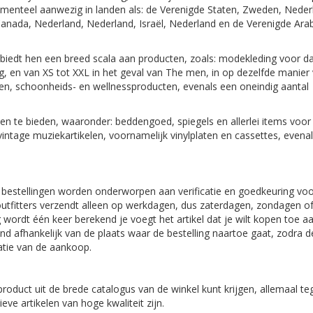
omenteel aanwezig in landen als: de Verenigde Staten, Zweden, Neder
, Canada, Nederland, Nederland, Israël, Nederland en de Verenigde Ara
biedt hen een breed scala aan producten, zoals: modekleding voor 
, en van XS tot XXL in het geval van The men, in op dezelfde manier 
en, schoonheids- en wellnessproducten, evenals een oneindig aantal
en te bieden, waaronder: beddengoed, spiegels en allerlei items voor
 vintage muziekartikelen, voornamelijk vinylplaten en cassettes, evena
 bestellingen worden onderworpen aan verificatie en goedkeuring vo
utfitters verzendt alleen op werkdagen, dus zaterdagen, zondagen o
wordt één keer berekend je voegt het artikel dat je wilt kopen toe a
afhankelijk van de plaats waar de bestelling naartoe gaat, zodra d
matie van de aankoop.
roduct uit de brede catalogus van de winkel kunt krijgen, allemaal te
eve artikelen van hoge kwaliteit zijn.