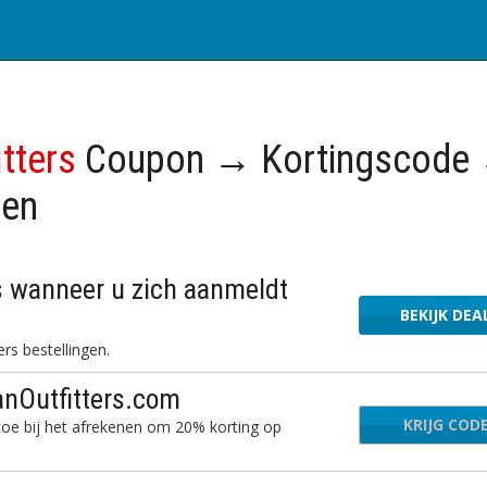
itters
Coupon → Kortingscode
gen
s wanneer u zich aanmeldt
BEKIJK DEA
rs bestellingen.
anOutfitters.com
KRIJG COD
Dre
toe bij het afrekenen om 20% korting op