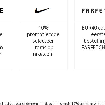
10%
EUR40 co
e
promotiecode
eerst
selecteer
bestellin
om
items op
FARFETCH
n
nike.com
lifestyle-retailonderneming, dit bedrijf is sinds 1970 actief en werd o