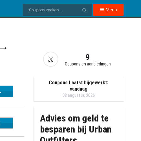
Menu
 →
9
Coupons en aanbiedingen
Coupons Laatst bijgewerkt:
vandaag
L
08 augustus 2026
Advies om geld te
E
ss20
besparen bij Urban
Outfitters