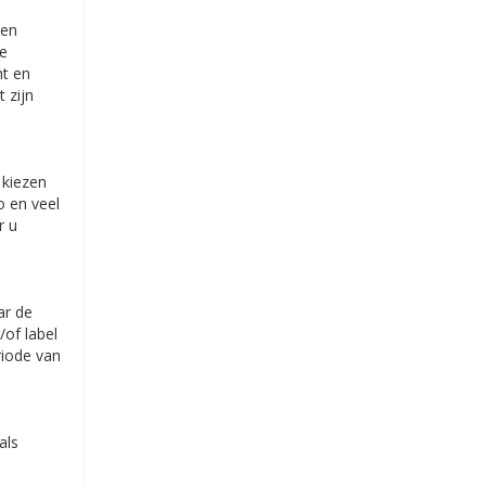
een
ze
ht en
 zijn
 kiezen
o en veel
r u
ar de
/of label
eriode van
als