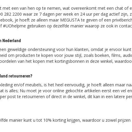
act met een van hen op te nemen, wat overeenkomt met een chat of 
800 282 2200 waar ze 7 dagen per week en 24 uur per dag actief zijn, 
cebook, je hoeft ze alleen maar MEGUSTA te geven of een privéberic
f #UOhelpme gebruiken op dezelfde manier waarop ze ook in contact
in Nederland
 een geweldige ondersteuning voor hun klanten, omdat je ervoor kunt
eid om producten te kopen voor jouw stijl, zoals boeken, films, audi
e voordelen van het kopen met kortingsbonnen in deze winkel, waardoo
rland retourneren?
 kleding en/of meubels, is het heel eenvoudig, je hoeft alleen maar na
t is alles; Nu moet je voor online gekochte artikelen eerst een vel en
 per post te retourneren of direct in de winkel, dit kan in een latere p
lfde manier kunt u tot 10% korting krijgen, waardoor u zowel prijzen 