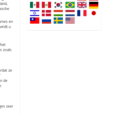
land,
bische
dames en
vindt u
 het
ls zoals
ordat ze
f
an de
e
gen zeer