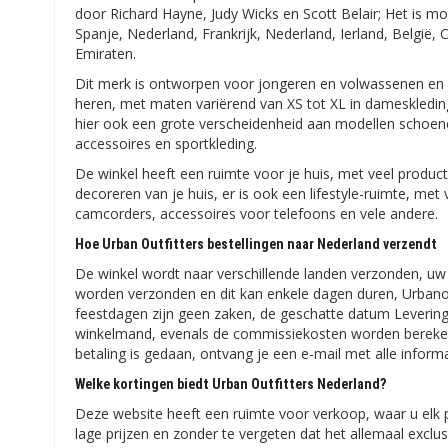
door Richard Hayne, Judy Wicks en Scott Belair; Het is m
Spanje, Nederland, Frankrijk, Nederland, Ierland, België
Emiraten.
Dit merk is ontworpen voor jongeren en volwassenen en 
heren, met maten variërend van XS tot XL in dameskleding
hier ook een grote verscheidenheid aan modellen schoen
accessoires en sportkleding.
De winkel heeft een ruimte voor je huis, met veel product
decoreren van je huis, er is ook een lifestyle-ruimte, met
camcorders, accessoires voor telefoons en vele andere.
Hoe Urban Outfitters bestellingen naar Nederland verzendt
De winkel wordt naar verschillende landen verzonden, uw
worden verzonden en dit kan enkele dagen duren, Urbano
feestdagen zijn geen zaken, de geschatte datum Levering 
winkelmand, evenals de commissiekosten worden berekend 
betaling is gedaan, ontvang je een e-mail met alle infor
Welke kortingen biedt Urban Outfitters Nederland?
Deze website heeft een ruimte voor verkoop, waar u elk p
lage prijzen en zonder te vergeten dat het allemaal exclusi