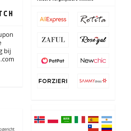
upon
e
g bij
.com
pgericht