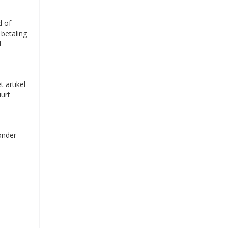
d of
betaling
N
 artikel
uurt
onder