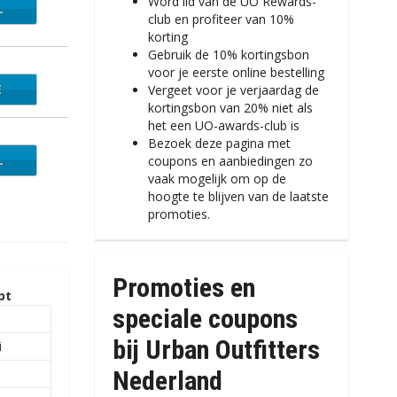
Word lid van de UO Rewards-
L
club en profiteer van 10%
korting
Gebruik de 10% kortingsbon
voor je eerste online bestelling
E
SALE
Vergeet voor je verjaardag de
kortingsbon van 20% niet als
het een UO-awards-club is
Bezoek deze pagina met
L
coupons en aanbiedingen zo
vaak mogelijk om op de
hoogte te blijven van de laatste
promoties.
Promoties en
pt
speciale coupons
i
bij Urban Outfitters
i
i
Nederland