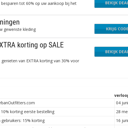
BEKIJK DEA
e besparen tot 60% op uw aankoop bij het
oningen
KRIJG COD
EON
w gewenste kleding
TRA korting op SALE
BEKIJK DEA
genieten van EXTRA korting van 30% voor
verloo
rbanOutfitters.com
04 jun
10% korting eerste bestelling
28 me
gebruikers: 15% korting
16 jun