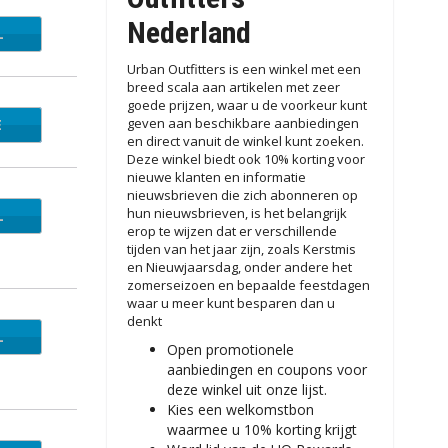
Nederland
L
Urban Outfitters is een winkel met een
breed scala aan artikelen met zeer
goede prijzen, waar u de voorkeur kunt
geven aan beschikbare aanbiedingen
E
2APP
en direct vanuit de winkel kunt zoeken.
Deze winkel biedt ook 10% korting voor
nieuwe klanten en informatie
nieuwsbrieven die zich abonneren op
hun nieuwsbrieven, is het belangrijk
L
erop te wijzen dat er verschillende
tijden van het jaar zijn, zoals Kerstmis
en Nieuwjaarsdag, onder andere het
zomerseizoen en bepaalde feestdagen
waar u meer kunt besparen dan u
denkt
L
Open promotionele
aanbiedingen en coupons voor
deze winkel uit onze lijst.
Kies een welkomstbon
waarmee u 10% korting krijgt