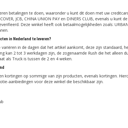
ieren betalingen te doen, waaronder u kunt dit doen met uw creditcar
OVER, JCB, CHINA UNION PAY en DINERS CLUB, evenals u kunt de 
verifieerd. Deze winkel heeft ook betaalmogelijkheden zoals: URBA
nen.
cten in Nederland te leveren?
variëren in de dagen dat het artikel aankomt, deze zijn standaard, het
ing kan 2 tot 3 werkdagen zijn, de zogenaamde Rush die het alleen d
at als Truck is tussen de 2 en 4 weken.
and
en kortingen op sommige van zijn producten, evenals kortingen. Hier
otie-aanbiedingen voor deze winkel die beschikbaar zijn.
ub