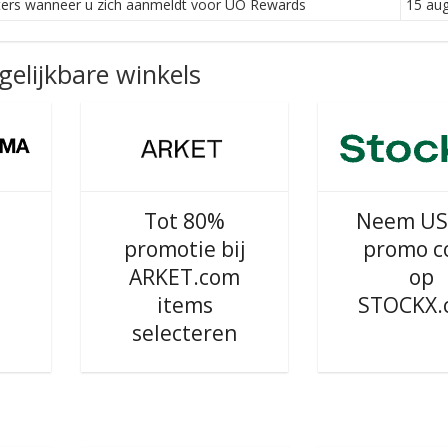
ters wanneer u zich aanmeldt voor UO Rewards
15 au
elijkbare winkels
Tot 80%
Neem US
promotie bij
promo c
ARKET.com
op
items
STOCKX.
selecteren