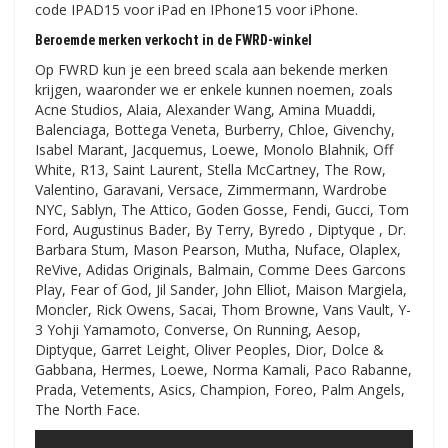
code IPAD15 voor iPad en IPhone15 voor iPhone.
Beroemde merken verkocht in de FWRD-winkel
Op FWRD kun je een breed scala aan bekende merken
krijgen, waaronder we er enkele kunnen noemen, zoals
Acne Studios, Alaia, Alexander Wang, Amina Muaddi,
Balenciaga, Bottega Veneta, Burberry, Chloe, Givenchy,
Isabel Marant, Jacquemus, Loewe, Monolo Blahnik, Off
White, R13, Saint Laurent, Stella McCartney, The Row,
Valentino, Garavani, Versace, Zimmermann, Wardrobe
NYC, Sablyn, The Attico, Goden Gosse, Fendi, Gucci, Tom
Ford, Augustinus Bader, By Terry, Byredo , Diptyque , Dr.
Barbara Stum, Mason Pearson, Mutha, Nuface, Olaplex,
ReVive, Adidas Originals, Balmain, Comme Dees Garcons
Play, Fear of God, Jil Sander, John Elliot, Maison Margiela,
Moncler, Rick Owens, Sacai, Thom Browne, Vans Vault, Y-
3 Yohji Yamamoto, Converse, On Running, Aesop,
Diptyque, Garret Leight, Oliver Peoples, Dior, Dolce &
Gabbana, Hermes, Loewe, Norma Kamali, Paco Rabanne,
Prada, Vetements, Asics, Champion, Foreo, Palm Angels,
The North Face.